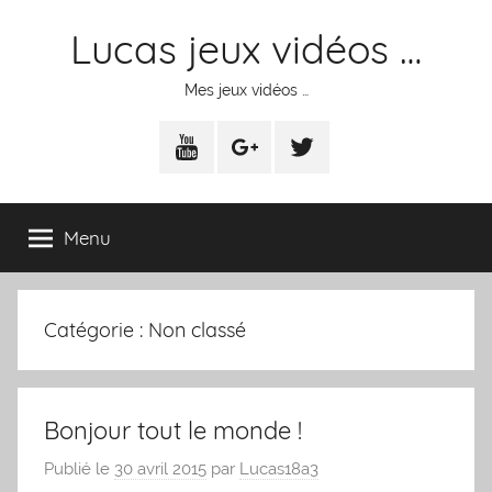
Aller
Lucas jeux vidéos …
au
contenu
Mes jeux vidéos …
Youtube
Google+
Twitter
Menu
Catégorie :
Non classé
Bonjour tout le monde !
Publié le
30 avril 2015
par
Lucas18a3