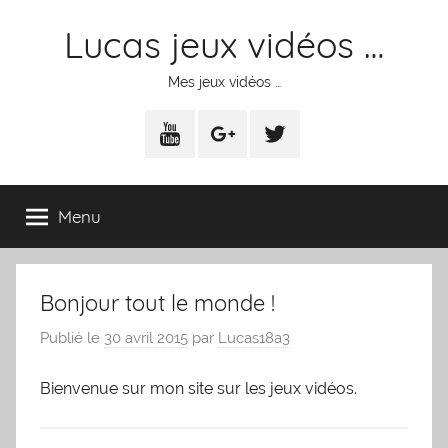
Aller
Lucas jeux vidéos …
au
contenu
Mes jeux vidéos …
Youtube
Google+
Twitter
Menu
Bonjour tout le monde !
Publié le
30 avril 2015
par
Lucas18a3
Bienvenue sur mon site sur les jeux vidéos.