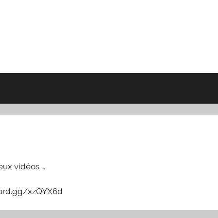
jeux vidéos …
iscord.gg/xzQYX6d