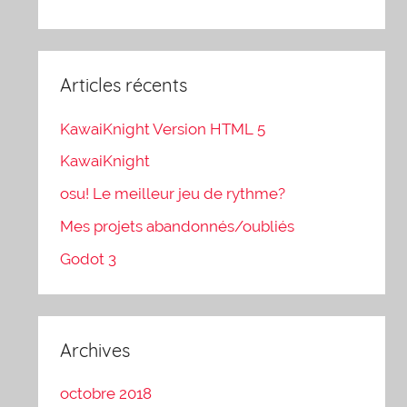
Articles récents
KawaiKnight Version HTML 5
KawaiKnight
osu! Le meilleur jeu de rythme?
Mes projets abandonnés/oubliés
Godot 3
Archives
octobre 2018