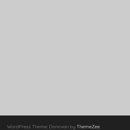
WordPress Theme: Donovan by
ThemeZee
.