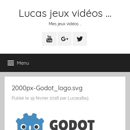
Aller
Lucas jeux vidéos …
au
contenu
Mes jeux vidéos …
Youtube
Google+
Twitter
Menu
2000px-Godot_logo.svg
Publié le
19 février 2018
par
Lucas18a3